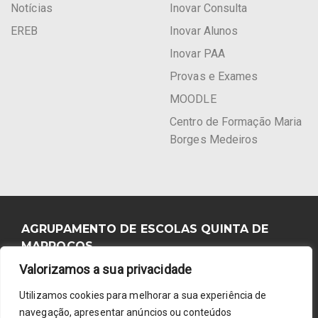
Notícias
Inovar Consulta
EREB
Inovar Alunos
Inovar PAA
Provas e Exames
MOODLE
Centro de Formação Maria
Borges Medeiros
AGRUPAMENTO DE ESCOLAS QUINTA DE
MARROCOS
Valorizamos a sua privacidade
Diretora: Ana Cristina Sério
Utilizamos cookies para melhorar a sua experiência de
Estrada de Benfica, 537 1549-017 Lisboa
navegação, apresentar anúncios ou conteúdos