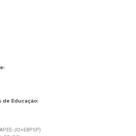
e:
s de Educação:
o (APEE-JI2+EBPSP)