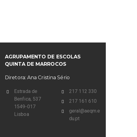
AGRUPAMENTO DE ESCOLAS
QUINTA DE MARROCOS
Diretora: Ana Cristina Sério
Estrada de
217 112 330
Benfica, 537
217 161 610
1549-017
geral@aeqm.e
Lisboa
du.pt