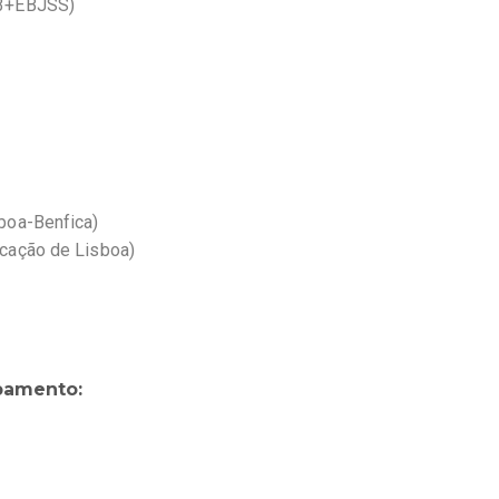
I3+EBJSS)
boa-Benfica)
cação de Lisboa)​
pamento: