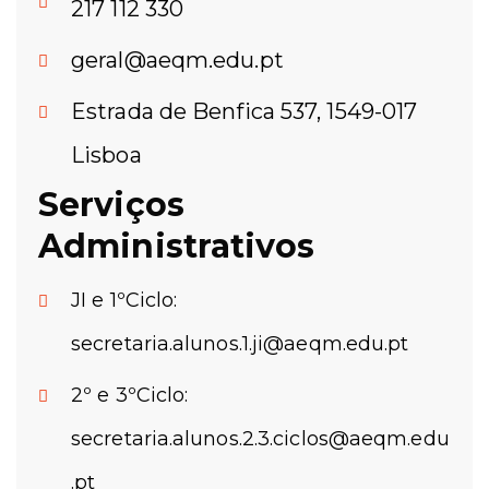
217 112 330
geral@aeqm.edu.pt
Estrada de Benfica 537, 1549-017
Lisboa
Serviços
Administrativos
JI e 1ºCiclo:
secretaria.alunos.1.ji@aeqm.edu.pt
2º e 3ºCiclo:
secretaria.alunos.2.3.ciclos@aeqm.edu
.pt