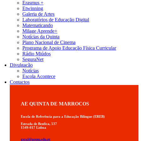
Erasmus +
Etwinning
Galeria de Artes
Laboratórios de Educação Digital
Matematicando
Milage Aprende+
Notícias da Quinta
Plano Nacional de Cinema
Programa de Apoio Educação Física Curricular
Rádio Miúdos
SeguraNet
Divulgação
Notícias
Escola Acontece
Contactos
AE QUINTA DE MARROCOS
Escola de Referência para a Educação Bilingue (EREB)
Estrada de Benfica, 537
1549-017 Lisboa
geral@aeqm.edu.pt