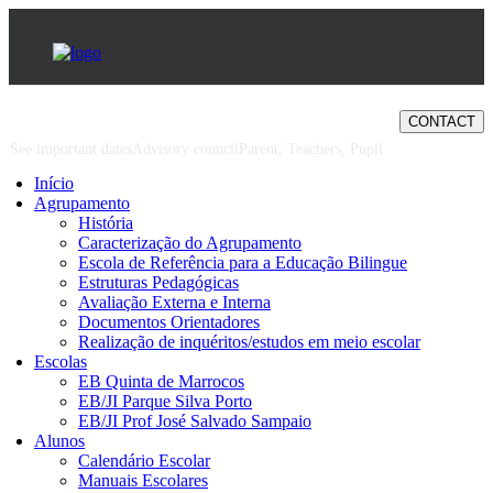
Our calendar
Ed Alumni
Welcome to Ed
CONTACT
See important dates
Advisory council
Parent, Teachers, Pupil
Início
Agrupamento
História
Caracterização do Agrupamento
Escola de Referência para a Educação Bilingue
Estruturas Pedagógicas
Avaliação Externa e Interna
Documentos Orientadores
Realização de inquéritos/estudos em meio escolar
Escolas
EB Quinta de Marrocos
EB/JI Parque Silva Porto
EB/JI Prof José Salvado Sampaio
Alunos
Calendário Escolar
Manuais Escolares