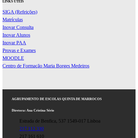
LINKS ÚTEIS
SIGA (Refeições)
Matrículas
Inovar Consulta
Inovar Alunos
Inovar PAA
Provas e Exames
MOODLE
Centro de Formação Maria Borges Medeiros
AGRUPAMENTO DE ESCOLAS QUINTA DE MARROCOS
Diretora: Ana Cristina Sério
Estrada de Benfica, 537 1549-017 Lisboa
217 112 330
217 161 610