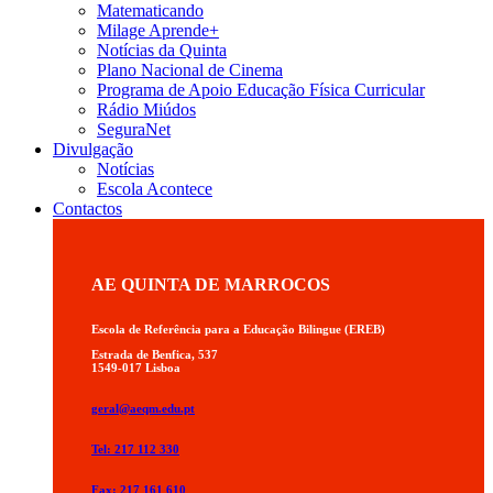
Matematicando
Milage Aprende+
Notícias da Quinta
Plano Nacional de Cinema
Programa de Apoio Educação Física Curricular
Rádio Miúdos
SeguraNet
Divulgação
Notícias
Escola Acontece
Contactos
AE QUINTA DE MARROCOS
Escola de Referência para a Educação Bilingue (EREB)
Estrada de Benfica, 537
1549-017 Lisboa
geral@aeqm.edu.pt
Tel: 217 112 330
Fax: 217 161 610