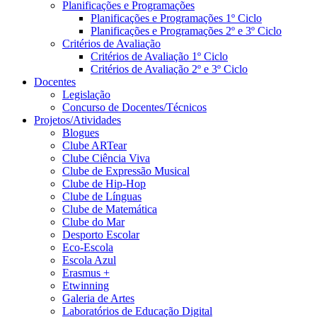
Planificações e Programações
Planificações e Programações 1º Ciclo
Planificações e Programações 2º e 3º Ciclo
Critérios de Avaliação
Critérios de Avaliação 1º Ciclo
Critérios de Avaliação 2º e 3º Ciclo
Docentes
Legislação
Concurso de Docentes/Técnicos
Projetos/Atividades
Blogues
Clube ARTear
Clube Ciência Viva
Clube de Expressão Musical
Clube de Hip-Hop
Clube de Línguas
Clube de Matemática
Clube do Mar
Desporto Escolar
Eco-Escola
Escola Azul
Erasmus +
Etwinning
Galeria de Artes
Laboratórios de Educação Digital