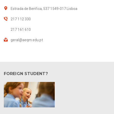
Estrada de Benfica, 537 1549-017 Lisboa
217 112 330
217 161 610
geral@aeqm.edu.pt
FOREIGN STUDENT?