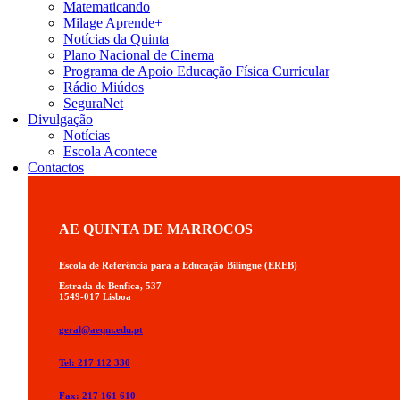
Matematicando
Milage Aprende+
Notícias da Quinta
Plano Nacional de Cinema
Programa de Apoio Educação Física Curricular
Rádio Miúdos
SeguraNet
Divulgação
Notícias
Escola Acontece
Contactos
AE QUINTA DE MARROCOS
Escola de Referência para a Educação Bilingue (EREB)
Estrada de Benfica, 537
1549-017 Lisboa
geral@aeqm.edu.pt
Tel: 217 112 330
Fax: 217 161 610