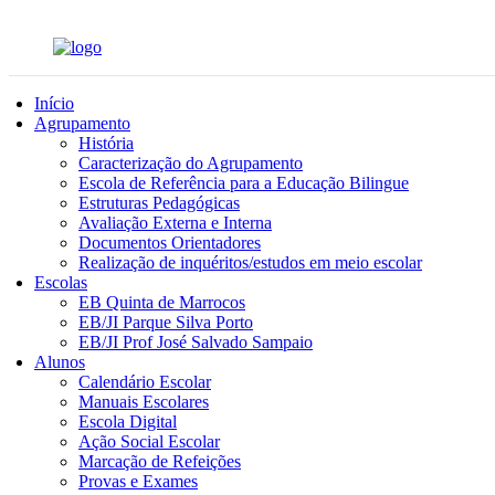
Início
Agrupamento
História
Caracterização do Agrupamento
Escola de Referência para a Educação Bilingue
Estruturas Pedagógicas
Avaliação Externa e Interna
Documentos Orientadores
Realização de inquéritos/estudos em meio escolar
Escolas
EB Quinta de Marrocos
EB/JI Parque Silva Porto
EB/JI Prof José Salvado Sampaio
Alunos
Calendário Escolar
Manuais Escolares
Escola Digital
Ação Social Escolar
Marcação de Refeições
Provas e Exames