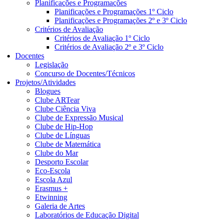
Planificações e Programações
Planificações e Programações 1º Ciclo
Planificações e Programações 2º e 3º Ciclo
Critérios de Avaliação
Critérios de Avaliação 1º Ciclo
Critérios de Avaliação 2º e 3º Ciclo
Docentes
Legislação
Concurso de Docentes/Técnicos
Projetos/Atividades
Blogues
Clube ARTear
Clube Ciência Viva
Clube de Expressão Musical
Clube de Hip-Hop
Clube de Línguas
Clube de Matemática
Clube do Mar
Desporto Escolar
Eco-Escola
Escola Azul
Erasmus +
Etwinning
Galeria de Artes
Laboratórios de Educação Digital