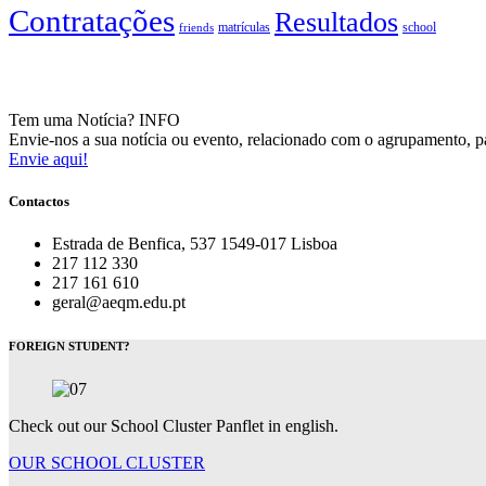
Contratações
Resultados
matrículas
school
friends
Tem uma Notícia?
INFO
Envie-nos a sua notícia ou evento, relacionado com o agrupamento, pa
Envie aqui!
Contactos
Estrada de Benfica, 537 1549-017 Lisboa
217 112 330
217 161 610
geral@aeqm.edu.pt
FOREIGN STUDENT?
Check out our School Cluster Panflet in english.
OUR SCHOOL CLUSTER