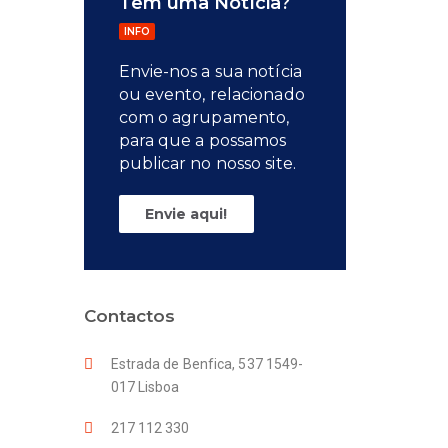
Tem uma Notícia?
INFO
Envie-nos a sua notícia
ou evento, relacionado
com o agrupamento,
para que a possamos
publicar no nosso site.
Envie aqui!
Contactos
Estrada de Benfica, 537 1549-
017 Lisboa
217 112 330