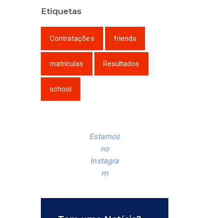
Etiquetas
Contratações
friends
matrículas
Resultados
school
Estamos
no
Instagra
m