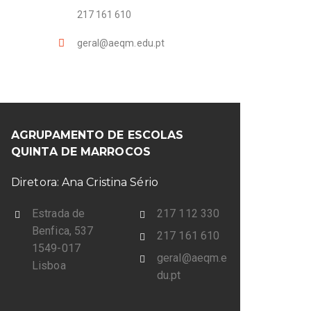
217 161 610
geral@aeqm.edu.pt
AGRUPAMENTO DE ESCOLAS
QUINTA DE MARROCOS
Diretora: Ana Cristina Sério
Estrada de
217 112 330
Benfica, 537
217 161 610
1549-017
geral@aeqm.e
Lisboa
du.pt