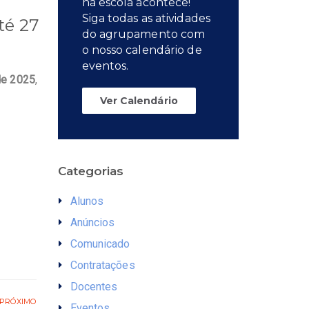
na escola acontece!
Siga todas as atividades
té 27
do agrupamento com
o nosso calendário de
eventos.
 de 2025
,
Ver Calendário
Categorias
Alunos
Anúncios
Comunicado
Contratações
Docentes
PRÓXIMO
Eventos