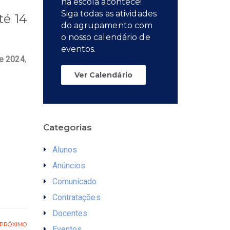
na escola acontece!
Siga todas as atividades
té 14
do agrupamento com
o nosso calendário de
eventos.
de 2024
,
Ver Calendário
Categorias
Alunos
Anúncios
Comunicado
Contratações
Docentes
PRÓXIMO
Eventos