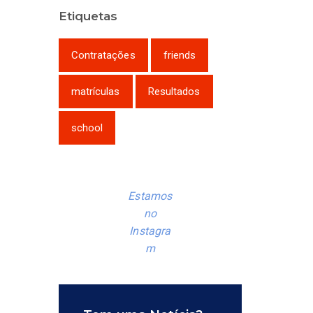
Etiquetas
Contratações
friends
matrículas
Resultados
school
Estamos
no
Instagra
m