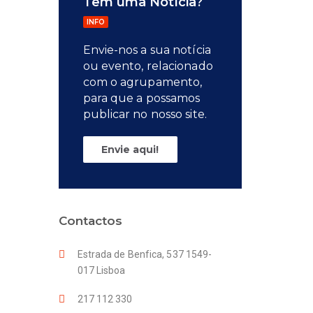
Tem uma Notícia?
INFO
Envie-nos a sua notícia
ou evento, relacionado
com o agrupamento,
para que a possamos
publicar no nosso site.
Envie aqui!
Contactos
Estrada de Benfica, 537 1549-
017 Lisboa
217 112 330