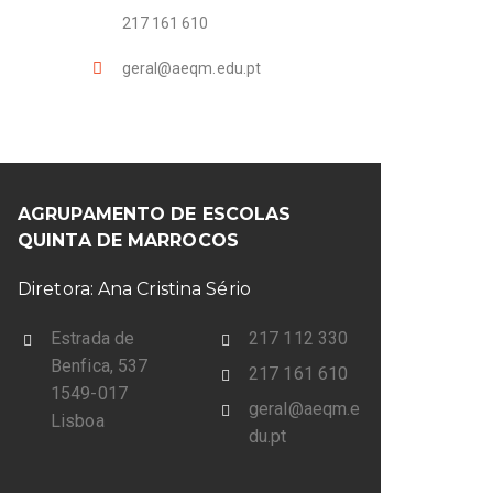
217 161 610
geral@aeqm.edu.pt
AGRUPAMENTO DE ESCOLAS
QUINTA DE MARROCOS
Diretora: Ana Cristina Sério
Estrada de
217 112 330
Benfica, 537
217 161 610
1549-017
geral@aeqm.e
Lisboa
du.pt