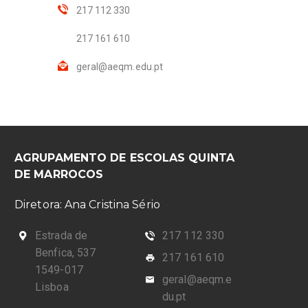
217 112 330
217 161 610
geral@aeqm.edu.pt
AGRUPAMENTO DE ESCOLAS QUINTA
DE MARROCOS
Diretora: Ana Cristina Sério
Estrada de
217 112 330
Benfica, 537
217 161 610
1549-017
geral@aeqm.e
Lisboa
du.pt