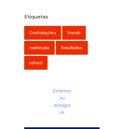
Etiquetas
Contratações
friends
matrículas
Resultados
school
Estamos
no
Instagra
m