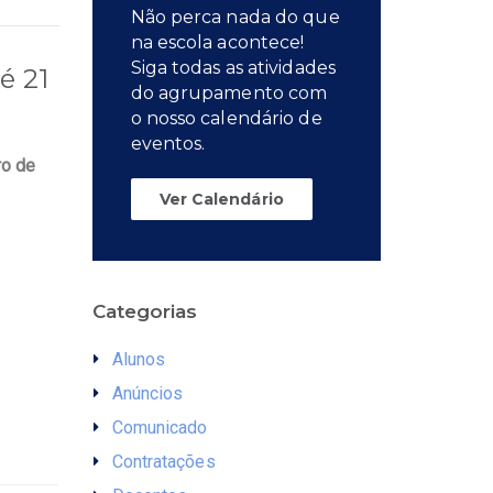
Não perca nada do que
na escola acontece!
Siga todas as atividades
é 21
do agrupamento com
o nosso calendário de
eventos.
ro de
Ver Calendário
Categorias
Alunos
Anúncios
Comunicado
Contratações