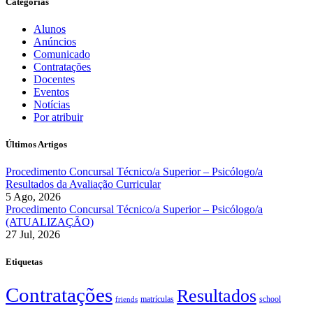
Categorias
Alunos
Anúncios
Comunicado
Contratações
Docentes
Eventos
Notícias
Por atribuir
Últimos Artigos
Procedimento Concursal Técnico/a Superior – Psicólogo/a
Resultados da Avaliação Curricular
5 Ago, 2026
Procedimento Concursal Técnico/a Superior – Psicólogo/a
(ATUALIZAÇÃO)
27 Jul, 2026
Etiquetas
Contratações
Resultados
matrículas
school
friends