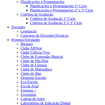
Planificações e Programações
Planificações e Programações 1º Ciclo
Planificações e Programações 2º e 3º Ciclo
Critérios de Avaliação
Critérios de Avaliação 1º Ciclo
Critérios de Avaliação 2º e 3º Ciclo
Docentes
Legislação
Concurso de Docentes/Técnicos
Projetos/Atividades
Blogues
Clube ARTear
Clube Ciência Viva
Clube de Expressão Musical
Clube de Hip-Hop
Clube de Línguas
Clube de Matemática
Clube do Mar
Desporto Escolar
Eco-Escola
Escola Azul
Erasmus +
Etwinning
Galeria de Artes
Laboratórios de Educação Digital