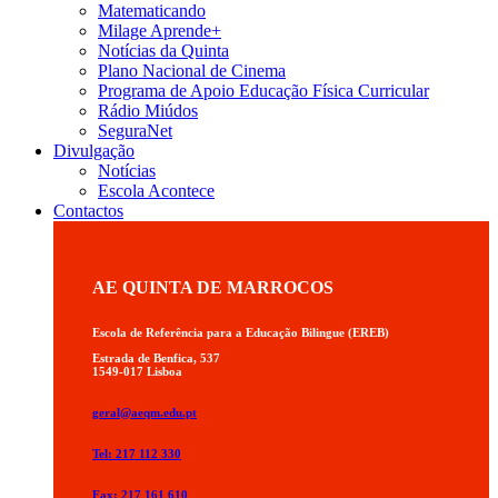
Matematicando
Milage Aprende+
Notícias da Quinta
Plano Nacional de Cinema
Programa de Apoio Educação Física Curricular
Rádio Miúdos
SeguraNet
Divulgação
Notícias
Escola Acontece
Contactos
AE QUINTA DE MARROCOS
Escola de Referência para a Educação Bilingue (EREB)
Estrada de Benfica, 537
1549-017 Lisboa
geral@aeqm.edu.pt
Tel: 217 112 330
Fax: 217 161 610