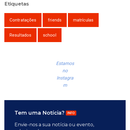
Etiquetas
Contratações
friends
matrículas
Resultados
school
Estamos
no
Instagra
m
Tem uma Notícia?
INFO
Envie-nos a sua notícia ou evento,