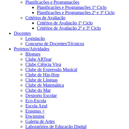
Planificações e Programações
Planificações e Programações 1º Ciclo
Planificações e Programações 2º e 3º Ciclo
Critérios de Avaliação
Critérios de Avaliação 1º Ciclo
Critérios de Avaliação 2º e 3º Ciclo
Docentes
Legislação
Concurso de Docentes/Técnicos
Projetos/Atividades
Blogues
Clube ARTear
Clube Ciência Viva
Clube de Expressão Musical
Clube de Hip-Hop
Clube de Línguas
Clube de Matemática
Clube do Mar
Desporto Escolar
Eco-Escola
Escola Azul
Erasmus +
Etwinning
Galeria de Artes
Laboratórios de Educação Digital