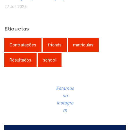
27 Jul, 2026
Etiquetas
Contratações
friends
matrículas
Resultados
school
Estamos
no
Instagra
m