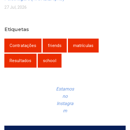
27 Jul, 2026
Etiquetas
Contratações
friends
matrículas
Resultados
school
Estamos
no
Instagra
m