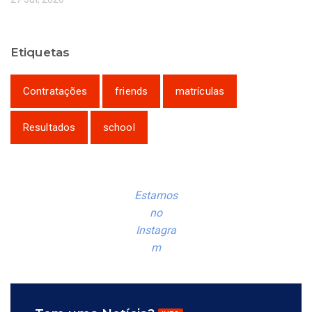
Etiquetas
Contratações
friends
matrículas
Resultados
school
Estamos
no
Instagra
m