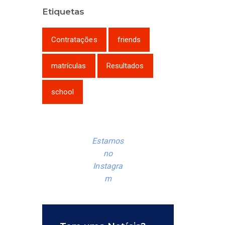
Etiquetas
Contratações
friends
matrículas
Resultados
school
Estamos
no
Instagra
m