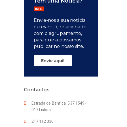
Tem uma Notícia?
INFO
Envie-nos a sua notícia
ou evento, relacionado
com o agrupamento,
para que a possamos
publicar no nosso site.
Envie aqui!
Contactos
Estrada de Benfica, 537 1549-
017 Lisboa
217 112 330