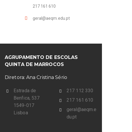
217 161 610
geral@aeqm.edu.pt
AGRUPAMENTO DE ESCOLAS
QUINTA DE MARROCOS
Diretora: Ana Cristina Sério
Estrada de
217 112 330
Benfica, 537
217 161 610
1549-017
geral@aeqm.e
Lisboa
du.pt