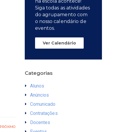
na escola acontece!
Siga todas as atividades
do agrupamento com
o nosso calendário de
eventos.
Ver Calendário
Categorias
Alunos
Anúncios
Comunicado
Contratações
Docentes
PRÓXIMO
Eventos