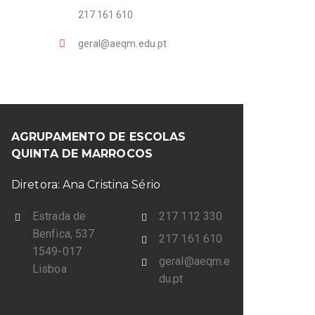
217 161 610
geral@aeqm.edu.pt
AGRUPAMENTO DE ESCOLAS
QUINTA DE MARROCOS
Diretora: Ana Cristina Sério
Estrada de
217 112 330
Benfica, 537
217 161 610
1549-017
geral@aeqm.e
Lisboa
du.pt