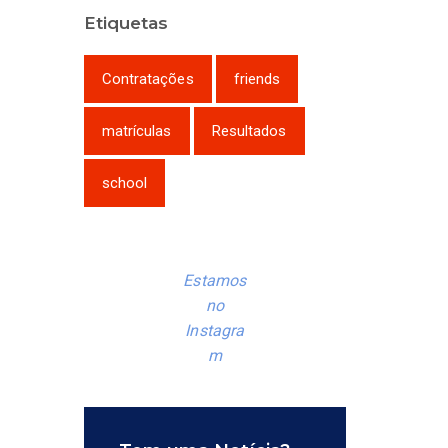
Etiquetas
Contratações
friends
matrículas
Resultados
school
Estamos
no
Instagra
m