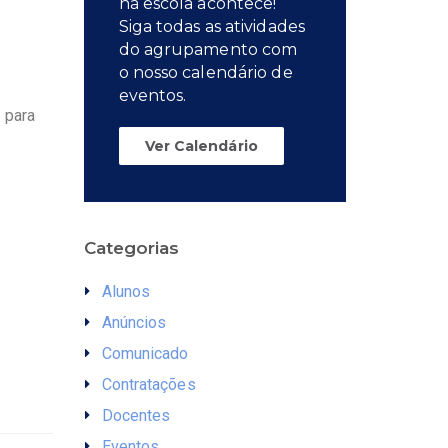
na escola acontece!
Siga todas as atividades
do agrupamento com
o nosso calendário de
eventos.
 para
Ver Calendário
Categorias
Alunos
Anúncios
Comunicado
Contratações
Docentes
Eventos