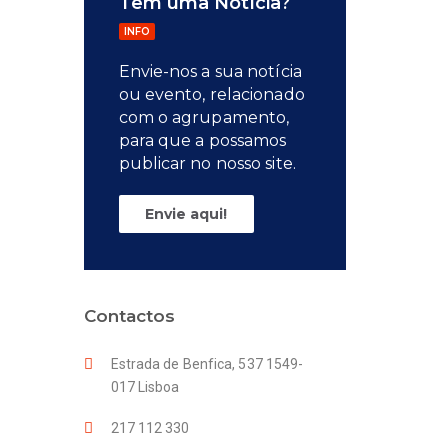
Tem uma Notícia?
INFO
Envie-nos a sua notícia
ou evento, relacionado
com o agrupamento,
para que a possamos
publicar no nosso site.
Envie aqui!
Contactos
Estrada de Benfica, 537 1549-
017 Lisboa
217 112 330