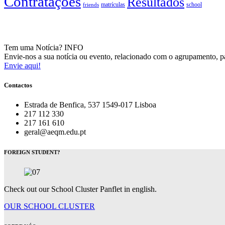
Contratações
Resultados
matrículas
school
friends
Tem uma Notícia?
INFO
Envie-nos a sua notícia ou evento, relacionado com o agrupamento, pa
Envie aqui!
Contactos
Estrada de Benfica, 537 1549-017 Lisboa
217 112 330
217 161 610
geral@aeqm.edu.pt
FOREIGN STUDENT?
Check out our School Cluster Panflet in english.
OUR SCHOOL CLUSTER