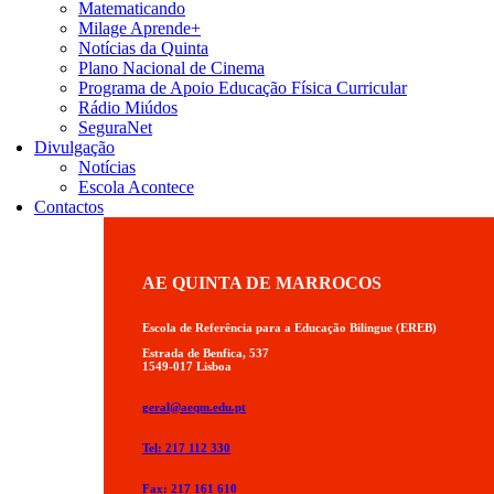
Matematicando
Milage Aprende+
Notícias da Quinta
Plano Nacional de Cinema
Programa de Apoio Educação Física Curricular
Rádio Miúdos
SeguraNet
Divulgação
Notícias
Escola Acontece
Contactos
AE QUINTA DE MARROCOS
Escola de Referência para a Educação Bilingue (EREB)
Estrada de Benfica, 537
1549-017 Lisboa
geral@aeqm.edu.pt
Tel: 217 112 330
Fax: 217 161 610