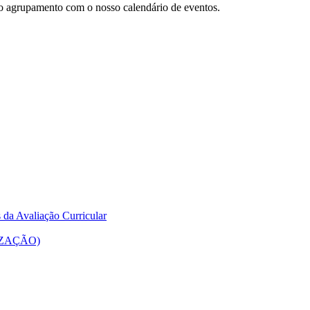
do agrupamento com o nosso calendário de eventos.
 da Avaliação Curricular
ALIZAÇÃO)