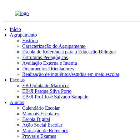
Início
Agrupamento
História
Caracterização do Agrupamento
Escola de Referência para a Educação Bilingue
Estruturas Pedagógicas
Avaliação Externa e Interna
Documentos Orientadores
Realização de inquéritos/estudos em meio escolar
Escolas
EB Quinta de Marrocos
EB/JI Parque Silva Porto
EB/JI Prof José Salvado Sampaio
Alunos
Calendário Escolar
Manuais Escolares
Escola Digital
Ação Social Escolar
Marcação de Refeições
Provas e Exames