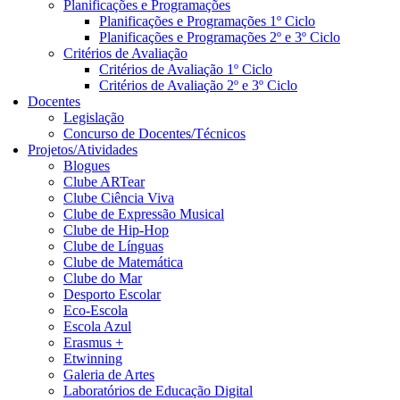
Planificações e Programações
Planificações e Programações 1º Ciclo
Planificações e Programações 2º e 3º Ciclo
Critérios de Avaliação
Critérios de Avaliação 1º Ciclo
Critérios de Avaliação 2º e 3º Ciclo
Docentes
Legislação
Concurso de Docentes/Técnicos
Projetos/Atividades
Blogues
Clube ARTear
Clube Ciência Viva
Clube de Expressão Musical
Clube de Hip-Hop
Clube de Línguas
Clube de Matemática
Clube do Mar
Desporto Escolar
Eco-Escola
Escola Azul
Erasmus +
Etwinning
Galeria de Artes
Laboratórios de Educação Digital