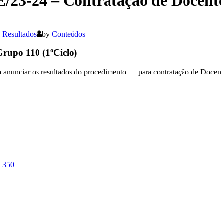
E/23-24 – Contratação de Docent
,
Resultados
by
Conteúdos
 Grupo
110 (1ºCiclo)
anunciar os resultados do procedimento — para contratação de Docen
o 350