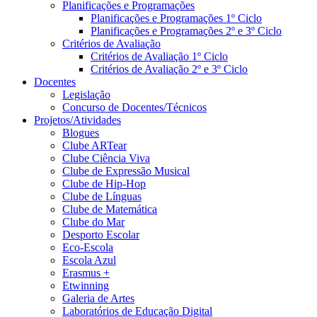
Planificações e Programações
Planificações e Programações 1º Ciclo
Planificações e Programações 2º e 3º Ciclo
Critérios de Avaliação
Critérios de Avaliação 1º Ciclo
Critérios de Avaliação 2º e 3º Ciclo
Docentes
Legislação
Concurso de Docentes/Técnicos
Projetos/Atividades
Blogues
Clube ARTear
Clube Ciência Viva
Clube de Expressão Musical
Clube de Hip-Hop
Clube de Línguas
Clube de Matemática
Clube do Mar
Desporto Escolar
Eco-Escola
Escola Azul
Erasmus +
Etwinning
Galeria de Artes
Laboratórios de Educação Digital